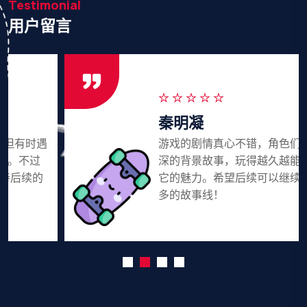
Testimonial
用户留言
秦明凝
游戏的剧情真心不错，角色们都有很
深的背景故事，玩得越久越能感受到
它的魅力。希望后续可以继续扩展更
多的故事线！