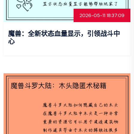
2026-05-11 18:37:09
魔兽：全新状态血量显示，引领战斗中
心