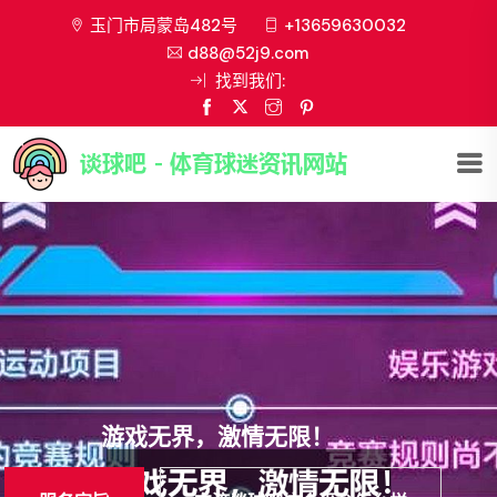
玉门市局蒙岛482号
+13659630032
d88@52j9.com
找到我们:
游戏无界，激情无限！