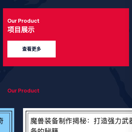
Our Product
项目展示
查看更多
Our Product