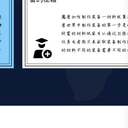
魔兽装备制作揭秘：打造强力武器装备
的秘籍