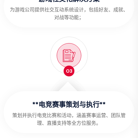
为游戏公司提供社交互动系统设计，包括好友、成就、
对战等功能；
03
**电竞赛事策划与执行**
策划并执行电竞比赛和活动，涵盖赛事运营、团队管
理、直播支持等全方位服务。