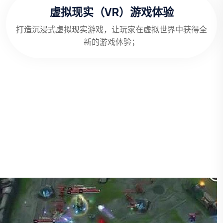
虚拟现实（VR）游戏体验
打造沉浸式虚拟现实游戏，让玩家在虚拟世界中获得全
新的游戏体验；