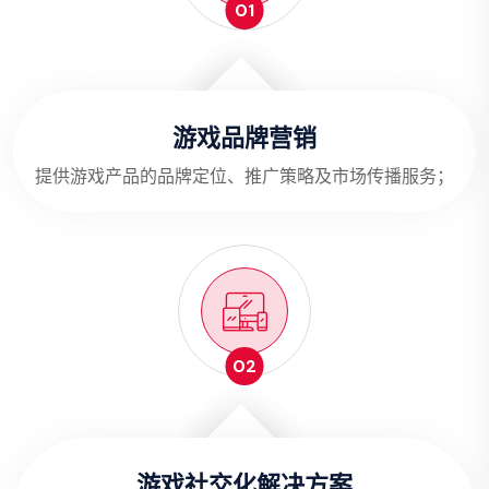
01
游戏品牌营销
提供游戏产品的品牌定位、推广策略及市场传播服务；
02
游戏社交化解决方案