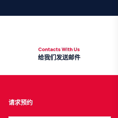
Contacts With Us
给我们发送邮件
请求预约