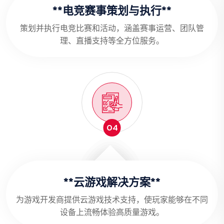
**电竞赛事策划与执行**
策划并执行电竞比赛和活动，涵盖赛事运营、团队管
理、直播支持等全方位服务。
04
**云游戏解决方案**
为游戏开发商提供云游戏技术支持，使玩家能够在不同
设备上流畅体验高质量游戏。