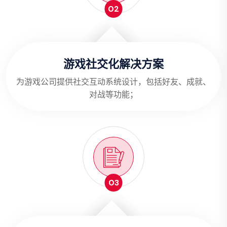
02
游戏社交化解决方案
为游戏公司提供社交互动系统设计，包括好友、成就、
对战等功能；
03