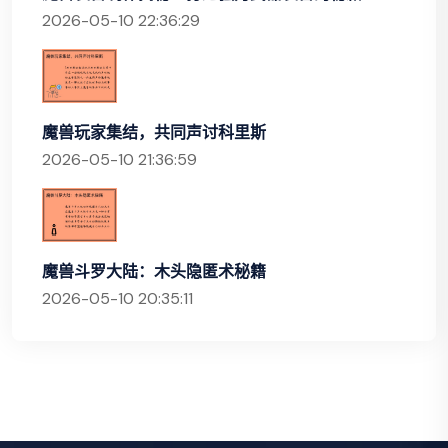
2026-05-10 22:36:29
魔兽玩家集结，共同声讨科里斯
2026-05-10 21:36:59
魔兽斗罗大陆：木头隐匿术秘籍
2026-05-10 20:35:11