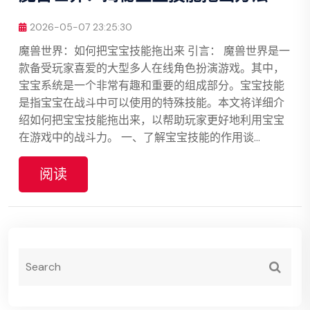
2026-05-07 23:25:30
魔兽世界：如何把宝宝技能拖出来 引言： 魔兽世界是一
款备受玩家喜爱的大型多人在线角色扮演游戏。其中，
宝宝系统是一个非常有趣和重要的组成部分。宝宝技能
是指宝宝在战斗中可以使用的特殊技能。本文将详细介
绍如何把宝宝技能拖出来，以帮助玩家更好地利用宝宝
在游戏中的战斗力。 一、了解宝宝技能的作用谈...
阅读