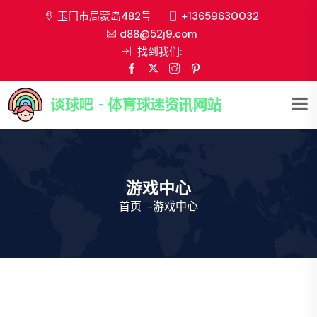
玉门市局蒙岛482号
+13659630032
d88@52j9.com
找到我们:
游戏中心
首页
-
游戏中心