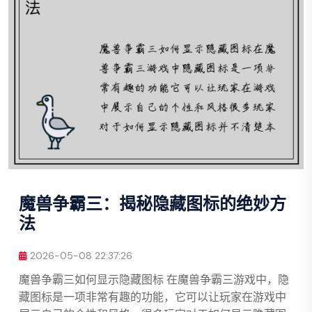
魔兽争霸三：揭秘隐藏图标的绝妙方
法
2026-05-08 22:37:26
魔兽争霸三如何显示隐藏图标 在魔兽争霸三游戏中，隐
藏图标是一项非常有趣的功能，它可以让玩家在游戏中